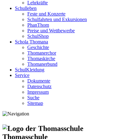
Lehrkräfte
Schulleben
Feste und Konzerte
Schulfahrten und Exkursionen
PhanThom
Preise und Wettbewerbe
SchulShop
Schola Thomana
Geschichte
Thomanerchor
Thomaskirche
Thomanerbund
SchulKleidung
Service
Dokumente
Datenschutz
Impressum
Suche
Sitemap
Thomasschule