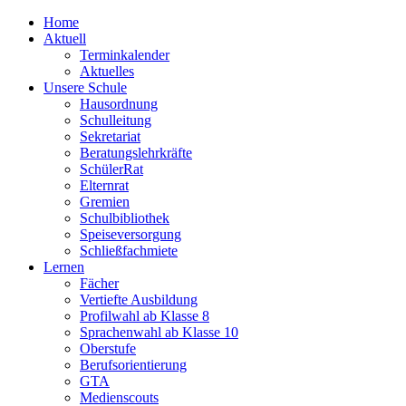
Home
Aktuell
Terminkalender
Aktuelles
Unsere Schule
Hausordnung
Schulleitung
Sekretariat
Beratungslehrkräfte
SchülerRat
Elternrat
Gremien
Schulbibliothek
Speiseversorgung
Schließfachmiete
Lernen
Fächer
Vertiefte Ausbildung
Profilwahl ab Klasse 8
Sprachenwahl ab Klasse 10
Oberstufe
Berufsorientierung
GTA
Medienscouts