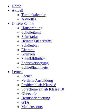
Home
Aktuell
Terminkalender
Aktuelles
Unsere Schule
Hausordnung
Schulleitung
Sekretariat
Beratungslehrkräfte
SchülerRat
Elternrat
Gremien
Schulbibliothek
Speiseversorgung
Schließfachmiete
Lernen
Fächer
Vertiefte Ausbildung
Profilwahl ab Klasse 8
Sprachenwahl ab Klasse 10
Oberstufe
Berufsorientierung
GTA
Medienscouts