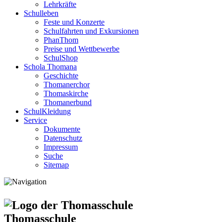
Lehrkräfte
Schulleben
Feste und Konzerte
Schulfahrten und Exkursionen
PhanThom
Preise und Wettbewerbe
SchulShop
Schola Thomana
Geschichte
Thomanerchor
Thomaskirche
Thomanerbund
SchulKleidung
Service
Dokumente
Datenschutz
Impressum
Suche
Sitemap
Thomasschule