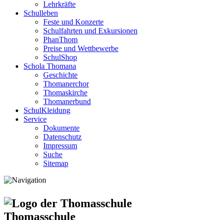
Lehrkräfte
Schulleben
Feste und Konzerte
Schulfahrten und Exkursionen
PhanThom
Preise und Wettbewerbe
SchulShop
Schola Thomana
Geschichte
Thomanerchor
Thomaskirche
Thomanerbund
SchulKleidung
Service
Dokumente
Datenschutz
Impressum
Suche
Sitemap
Thomasschule