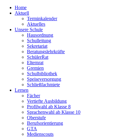
Home
Aktuell
Terminkalender
Aktuelles
Unsere Schule
Hausordnung
Schulleitung
Sekretariat
Beratungslehrkräfte
SchülerRat
Elternrat
Gremien
Schulbibliothek
Speiseversorgung
Schließfachmiete
Lernen
Fächer
Vertiefte Ausbildung
Profilwahl ab Klasse 8
Sprachenwahl ab Klasse 10
Oberstufe
Berufsorientierung
GTA
Medienscouts