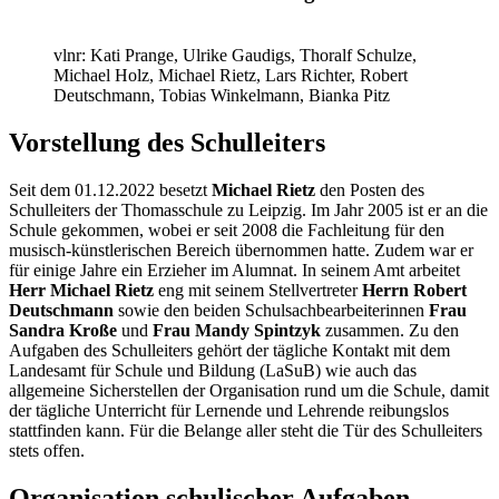
vlnr: Kati Prange, Ulrike Gaudigs, Thoralf Schulze,
Michael Holz, Michael Rietz, Lars Richter, Robert
Deutschmann, Tobias Winkelmann, Bianka Pitz
Vorstellung des Schulleiters
Seit dem 01.12.2022 besetzt
Michael Rietz
den Posten des
Schulleiters der Thomasschule zu Leipzig. Im Jahr 2005 ist er an die
Schule gekommen, wobei er seit 2008 die Fachleitung für den
musisch-künstlerischen Bereich übernommen hatte. Zudem war er
für einige Jahre ein Erzieher im Alumnat. In seinem Amt arbeitet
Herr Michael Rietz
eng mit seinem Stellvertreter
Herrn Robert
Deutschmann
sowie den beiden Schulsachbearbeiterinnen
Frau
Sandra Kroße
und
Frau Mandy Spintzyk
zusammen. Zu den
Aufgaben des Schulleiters gehört der tägliche Kontakt mit dem
Landesamt für Schule und Bildung (LaSuB) wie auch das
allgemeine Sicherstellen der Organisation rund um die Schule, damit
der tägliche Unterricht für Lernende und Lehrende reibungslos
stattfinden kann. Für die Belange aller steht die Tür des Schulleiters
stets offen.
Organisation schulischer Aufgaben