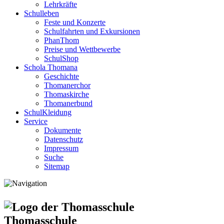
Lehrkräfte
Schulleben
Feste und Konzerte
Schulfahrten und Exkursionen
PhanThom
Preise und Wettbewerbe
SchulShop
Schola Thomana
Geschichte
Thomanerchor
Thomaskirche
Thomanerbund
SchulKleidung
Service
Dokumente
Datenschutz
Impressum
Suche
Sitemap
Thomasschule