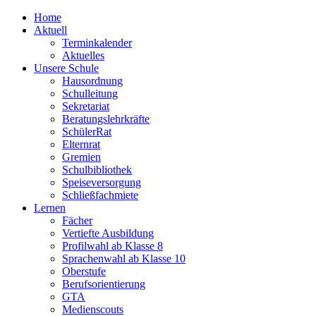
Home
Aktuell
Terminkalender
Aktuelles
Unsere Schule
Hausordnung
Schulleitung
Sekretariat
Beratungslehrkräfte
SchülerRat
Elternrat
Gremien
Schulbibliothek
Speiseversorgung
Schließfachmiete
Lernen
Fächer
Vertiefte Ausbildung
Profilwahl ab Klasse 8
Sprachenwahl ab Klasse 10
Oberstufe
Berufsorientierung
GTA
Medienscouts