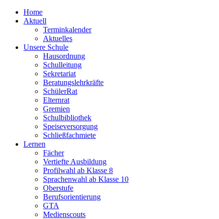
Home
Aktuell
Terminkalender
Aktuelles
Unsere Schule
Hausordnung
Schulleitung
Sekretariat
Beratungslehrkräfte
SchülerRat
Elternrat
Gremien
Schulbibliothek
Speiseversorgung
Schließfachmiete
Lernen
Fächer
Vertiefte Ausbildung
Profilwahl ab Klasse 8
Sprachenwahl ab Klasse 10
Oberstufe
Berufsorientierung
GTA
Medienscouts