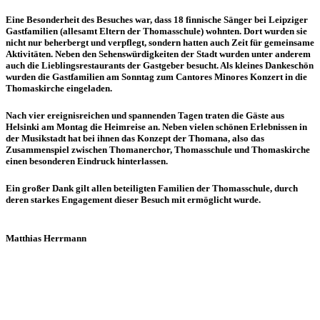
Eine Besonderheit des Besuches war, dass 18 finnische Sänger bei Leipziger
Gastfamilien (allesamt Eltern der Thomasschule) wohnten. Dort wurden sie
nicht nur beherbergt und verpflegt, sondern hatten auch Zeit für gemeinsame
Aktivitäten. Neben den Sehenswürdigkeiten der Stadt wurden unter anderem
auch die Lieblingsrestaurants der Gastgeber besucht. Als kleines Dankeschön
wurden die Gastfamilien am Sonntag zum Cantores Minores Konzert in die
Thomaskirche eingeladen.
Nach vier ereignisreichen und spannenden Tagen traten die Gäste aus
Helsinki am Montag die Heimreise an. Neben vielen schönen Erlebnissen in
der Musikstadt hat bei ihnen das Konzept der Thomana, also das
Zusammenspiel zwischen Thomanerchor, Thomasschule und Thomaskirche
einen besonderen Eindruck hinterlassen.
Ein großer Dank gilt allen beteiligten Familien der Thomasschule, durch
deren starkes Engagement dieser Besuch mit ermöglicht wurde.
Matthias Herrmann