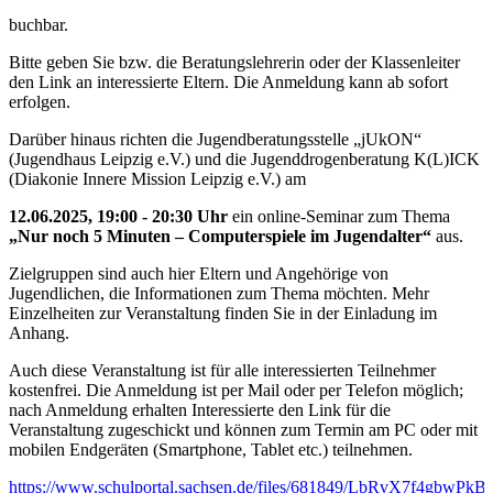
buchbar.
Bitte geben Sie bzw. die Beratungslehrerin oder der Klassenleiter
den Link an interessierte Eltern. Die Anmeldung kann ab sofort
erfolgen.
Darüber hinaus richten die Jugendberatungsstelle „jUkON“
(Jugendhaus Leipzig e.V.) und die Jugenddrogenberatung K(L)ICK
(Diakonie Innere Mission Leipzig e.V.) am
12.06.2025, 19:00 - 20:30 Uhr
ein online-Seminar zum Thema
„Nur noch 5 Minuten – Computerspiele im Jugendalter“
aus.
Zielgruppen sind auch hier Eltern und Angehörige von
Jugendlichen, die Informationen zum Thema möchten. Mehr
Einzelheiten zur Veranstaltung finden Sie in der Einladung im
Anhang.
Auch diese Veranstaltung ist für alle interessierten Teilnehmer
kostenfrei. Die Anmeldung ist per Mail oder per Telefon möglich;
nach Anmeldung erhalten Interessierte den Link für die
Veranstaltung zugeschickt und können zum Termin am PC oder mit
mobilen Endgeräten (Smartphone, Tablet etc.) teilnehmen.
https://www.schulportal.sachsen.de/files/681849/LbRvX7f4gbwPk