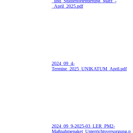
_und_Studienorientierung_März_-
_April_2025.pdf
2024_09_4-
Termine_2025_UNIKATUM_April.pdf
2024_09_9-2025-03_LER_PM2-
Maßnahmepaket_Unterrichtsversorgung.pd