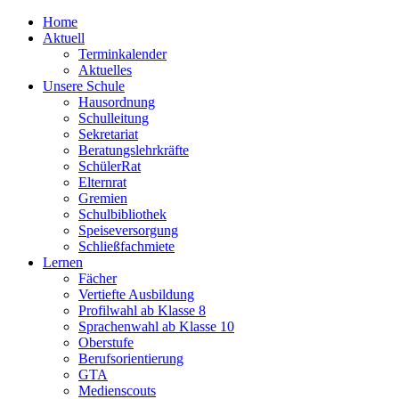
Home
Aktuell
Terminkalender
Aktuelles
Unsere Schule
Hausordnung
Schulleitung
Sekretariat
Beratungslehrkräfte
SchülerRat
Elternrat
Gremien
Schulbibliothek
Speiseversorgung
Schließfachmiete
Lernen
Fächer
Vertiefte Ausbildung
Profilwahl ab Klasse 8
Sprachenwahl ab Klasse 10
Oberstufe
Berufsorientierung
GTA
Medienscouts