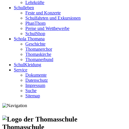
Lehrkräfte
Schulleben
Feste und Konzerte
Schulfahrten und Exkursionen
PhanThom
Preise und Wettbewerbe
SchulShop
Schola Thomana
Geschichte
Thomanerchor
Thomaskirche
Thomanerbund
SchulKleidung
Service
Dokumente
Datenschutz
Impressum
Suche
Sitemap
Thomasschule