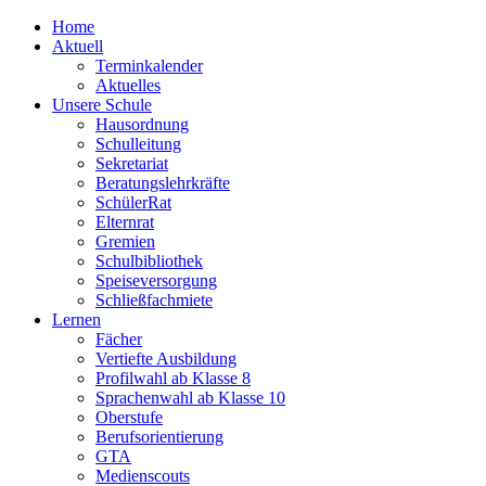
Home
Aktuell
Terminkalender
Aktuelles
Unsere Schule
Hausordnung
Schulleitung
Sekretariat
Beratungslehrkräfte
SchülerRat
Elternrat
Gremien
Schulbibliothek
Speiseversorgung
Schließfachmiete
Lernen
Fächer
Vertiefte Ausbildung
Profilwahl ab Klasse 8
Sprachenwahl ab Klasse 10
Oberstufe
Berufsorientierung
GTA
Medienscouts