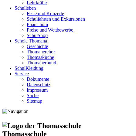
Lehrkräfte
Schulleben
Feste und Konzerte
Schulfahrten und Exkursionen
PhanThom
Preise und Wettbewerbe
SchulShop
Schola Thomana
Geschichte
Thomanerchor
Thomaskirche
Thomanerbund
SchulKleidung
Service
Dokumente
Datenschutz
Impressum
Suche
Sitemap
Thomasschule