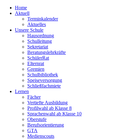
Home
Aktuell
Terminkalender
Aktuelles
Unsere Schule
Hausordnung
Schulleitung
Sekretariat
Beratungslehrkräfte
SchülerRat
Elternrat
Gremien
Schulbibliothek
Speiseversorgung
Schließfachmiete
Lernen
Fächer
Vertiefte Ausbildung
Profilwahl ab Klasse 8
Sprachenwahl ab Klasse 10
Oberstufe
Berufsorientierung
GTA
Medienscouts