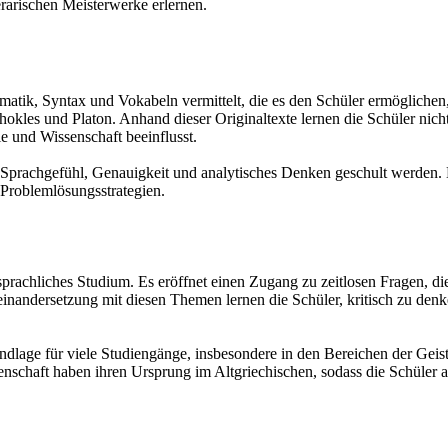
erarischen Meisterwerke erlernen.
tik, Syntax und Vokabeln vermittelt, die es den Schüler ermöglichen,
les und Platon. Anhand dieser Originaltexte lernen die Schüler nicht 
ie und Wissenschaft beeinflusst.
e Sprachgefühl, Genauigkeit und analytisches Denken geschult werden. 
 Problemlösungsstrategien.
sprachliches Studium. Es eröffnet einen Zugang zu zeitlosen Fragen, di
inandersetzung mit diesen Themen lernen die Schüler, kritisch zu denk
rundlage für viele Studiengänge, insbesondere in den Bereichen der Ge
nschaft haben ihren Ursprung im Altgriechischen, sodass die Schüler a