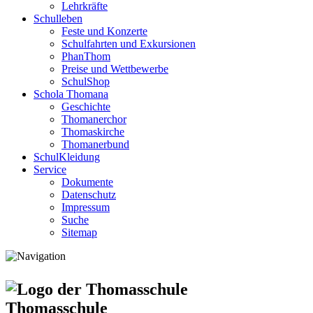
Lehrkräfte
Schulleben
Feste und Konzerte
Schulfahrten und Exkursionen
PhanThom
Preise und Wettbewerbe
SchulShop
Schola Thomana
Geschichte
Thomanerchor
Thomaskirche
Thomanerbund
SchulKleidung
Service
Dokumente
Datenschutz
Impressum
Suche
Sitemap
Thomasschule