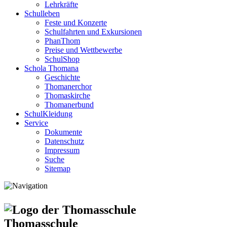
Lehrkräfte
Schulleben
Feste und Konzerte
Schulfahrten und Exkursionen
PhanThom
Preise und Wettbewerbe
SchulShop
Schola Thomana
Geschichte
Thomanerchor
Thomaskirche
Thomanerbund
SchulKleidung
Service
Dokumente
Datenschutz
Impressum
Suche
Sitemap
Thomasschule