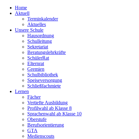
Home
Aktuell
Terminkalender
Aktuelles
Unsere Schule
Hausordnung
Schulleitung
Sekretariat
Beratungslehrkräfte
SchülerRat
Elternrat
Gremien
Schulbibliothek
Speiseversorgung
Schließfachmiete
Lernen
Fächer
Vertiefte Ausbildung
Profilwahl ab Klasse 8
Sprachenwahl ab Klasse 10
Oberstufe
Berufsorientierung
GTA
Medienscouts