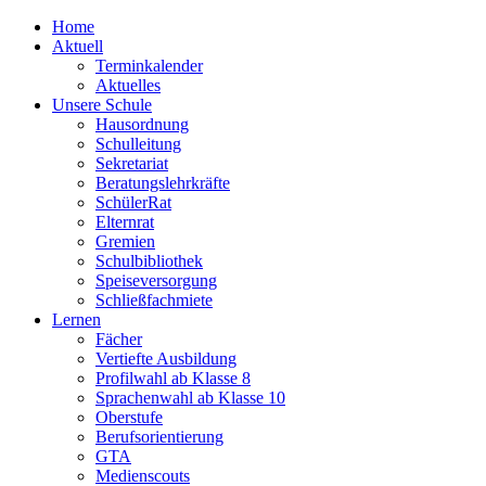
Home
Aktuell
Terminkalender
Aktuelles
Unsere Schule
Hausordnung
Schulleitung
Sekretariat
Beratungslehrkräfte
SchülerRat
Elternrat
Gremien
Schulbibliothek
Speiseversorgung
Schließfachmiete
Lernen
Fächer
Vertiefte Ausbildung
Profilwahl ab Klasse 8
Sprachenwahl ab Klasse 10
Oberstufe
Berufsorientierung
GTA
Medienscouts