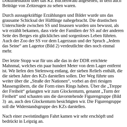
Dokumentation über das KZ Buchenwald angesehen, in dem auch
Beiträge von Zeitzeugen zu sehen waren.
Durch aussagekräftige Erzählungen und Bilder wurde uns das
grausame Schicksal der Häftlinge nahegebracht. Die drastischen
Unterschiede zwischen SS und Insassen wurden uns bewusst, als
wir erzählt bekamen, dass viele der Familien der SS auf der anderen
Seite des Berges ein glückliches und sorgenloses Leben führten.
Auch der Zoo der SS vor dem Lagerzaun und der Spruch „Jedem
das Seine“ am Lagertor (Bild 2) verdeutlichte dies noch einmal
mehr.
Der letzte Stopp war für uns alle das in der DDR errichtete
Mahnmal, welches ein paar hundert Meter von dem Lager entfernt
ist. Wir liefen den Stelenweg entlang, der sieben Reliefs enthält, die
die sieben Jahre des KZs darstellen sollen. Der Weg führte uns
weiter über die „Straße der Nationen“, vorbei an drei riesigen
Massengräbern, die die Form eines Rings haben. Über die „Treppe
der Freiheit“ gelangten wir zum Glockenturm, genannt „Turm der
Freiheit“ und schauten uns die davorstehende Figurengruppe (Bild
3) an, auch den Glockenturm besichtigten wir. Die Figurengruppe
soll die Widerstandsgruppe des KZs darstellen.
Nach einer zweistündigen Fahrt kamen wir sehr erschöpft und
bedrückt in Leipzig an.