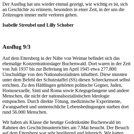
Der Ausflug hat uns wieder einmal gezeigt, wie wichtig es ist, sich
an Geschichte zu erinnern, besonders in einer Zeit, in der uns die
Zeitzeugen immer mehr verloren gehen.
Isabelle Streubel und Lilly Schober
Ausflug 9/3
Auf dem Ettersberg in der Nähe von Weimar befindet sich das
ehemalige Konzentrationslager Buchenwald. Dort waren in der Zeit
von Juli 1937 bis zur Befreiung im April 1945 etwa 277.800
Unschuldige von den Nationalsozialisten inhaftiert. Diese mussten
unter dem Befehl der Schutzstaffel (SS) diesen Schreckensort selbst
errichten. Zu den Häftlingen gehörten politische Gegner, Juden,
Homosexuelle, Sinti und Roma sowie Kriegsgefangene und andere
Menschen, die nicht der nationalsozialistischen Ideologie
entsprachen. Durch direkte Tötung, medizinische Experimente,
Zwangsarbeit und unmenschliche Lebensbedingungen starben dort
rund 56.000 Menschen.
Wir haben als Klasse die heutige Gedenkstätte Buchenwald im
Rahmen des Geschichtsunterrichtes am 7.Mai besucht. Der Besuch
auf dem Ettersberg war sehr berührend und lehrreich. Wir hatten