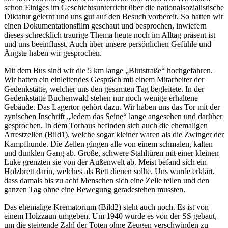
schon Einiges im Geschichtsunterricht über die nationalsozialistische
Diktatur gelernt und uns gut auf den Besuch vorbereit. So hatten wir
einen Dokumentationsfilm geschaut und besprochen, inwiefern
dieses schrecklich traurige Thema heute noch im Alltag präsent ist
und uns beeinflusst. Auch über unsere persönlichen Gefühle und
Ängste haben wir gesprochen.
Mit dem Bus sind wir die 5 km lange „Blutstraße“ hochgefahren.
Wir hatten ein einleitendes Gespräch mit einem Mitarbeiter der
Gedenkstätte, welcher uns den gesamten Tag begleitete. In der
Gedenkstätte Buchenwald stehen nur noch wenige erhaltene
Gebäude. Das Lagertor gehört dazu. Wir haben uns das Tor mit der
zynischen Inschrift „Jedem das Seine“ lange angesehen und darüber
gesprochen. In dem Torhaus befinden sich auch die ehemaligen
Arrestzellen (Bild1), welche sogar kleiner waren als die Zwinger der
Kampfhunde. Die Zellen gingen alle von einem schmalen, kalten
und dunklen Gang ab. Große, schwere Stahltüren mit einer kleinen
Luke grenzten sie von der Außenwelt ab. Meist befand sich ein
Holzbrett darin, welches als Bett dienen sollte. Uns wurde erklärt,
dass damals bis zu acht Menschen sich eine Zelle teilen und den
ganzen Tag ohne eine Bewegung geradestehen mussten.
Das ehemalige Krematorium (Bild2) steht auch noch. Es ist von
einem Holzzaun umgeben. Um 1940 wurde es von der SS gebaut,
um die steigende Zahl der Toten ohne Zeugen verschwinden zu