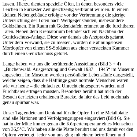
lassen. Hierzu dienten spezielle Öfen, in denen besonders viele
Leichen in kürzester Zeit gleichzeitig verbrannt wurden. In einem
kleinen Nebengebäude erfolgte vor der Verbrennung die gierige
Untersuchung der Toten nach Wertgegenständen, insbesondere
Goldzähnen. Ein Raum mit Gedenktafeln erinnert an die furchtbaren
Taten. Neben dem Krematorium befindet sich ein Nachbau der
Genickschuss-Anlage. Diese war damals als Arztpraxis getarnt.
Unter dem Vorwand, sie zu messen, wurden die ahnungslosen
Mordopfer von einem SS-Soldaten aus einer versteckten Kammer
durch einen Genickschuss getötet.
Lange haben wir uns die berührende Ausstellung (Bild 3 + 4)
„Buchenwald. Ausgrenzung und Gewalt 1937 – 1945“ im Museum
angesehen. Im Museum werden persönliche Lebensläufe dargestellt,
welche zeigen, dass die Häftlinge ganz normale Menschen waren –
wie wir heute – die einfach zu Unrecht eingesperrt wurden und
Furchtbares ertragen mussten. Besonders berührt hat mich der
Besuch der letzten erhaltenen Baracke, da hier das Leid nochmals
genau spürbar war.
Unser Tag endete am Denkmal für die Opfer. In eine Metallplatte
sind alle Nationen und Verfolgtengruppen eingraviert (Bild 6). Sie
hat in der Mitte immer genau die Körpertemperatur eines Menschen
von 36,5°C. Wir haben alle die Platte berührt und uns damit vor den
Opfern verbeugt. Jeder von uns ging mit einem betroffenen und