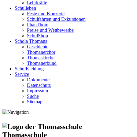
Lehrkräfte
Schulleben
Feste und Konzerte
Schulfahrten und Exkursionen
PhanThom
Preise und Wettbewerbe
SchulShop
Schola Thomana
Geschichte
Thomanerchor
Thomaskirche
Thomanerbund
SchulKleidung
Service
Dokumente
Datenschutz
Impressum
Suche
Sitemap
Thomasschule